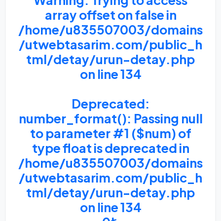
Warning
: Trying to access
array offset on false in
/home/u835507003/domains
/utwebtasarim.com/public_h
tml/detay/urun-detay.php
on line
134
Deprecated
:
number_format(): Passing null
to parameter #1 ($num) of
type float is deprecated in
/home/u835507003/domains
/utwebtasarim.com/public_h
tml/detay/urun-detay.php
on line
134