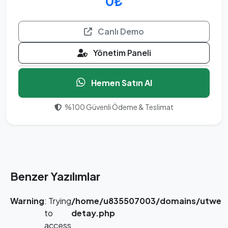
0₺
Canlı Demo
Yönetim Paneli
Hemen Satın Al
%100 Güvenli Ödeme & Teslimat
Benzer Yazılımlar
Warning
: Trying
/home/u835507003/domains/utwebt
to
detay.php
access